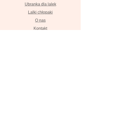
Ubranka dla lalek
Lalki chłopaki
O nas
Kontakt
Dostawa i płatność
Zwroty i wymiana
Polityka prywatności
Lalki szyte z wielką miłością przyniosą
szczęście , szczerze w to wierzymy!
Lalka, ręcznie robiona lalka, lalka z
włosami, szmaciana lalka, Tilda, lalka
na zamówienie, zwierzęta z lnu,