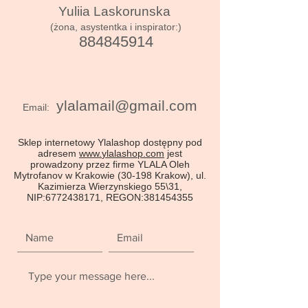
Yuliia Laskorunska
(żona, asystentka i inspirator:)
884845914
ylalamail@gmail.com
Email:
Sklep internetowy Ylalashop dostępny pod
adresem
www.
ylalashop
.com
jest
prowadzony przez firme YLALA Oleh
Mytrofanov w Krakowie (30-198 Krakow), ul.
Kazimierza Wierzynskiego 55\31,
NIP:
6772438171
, REGON:
381454355