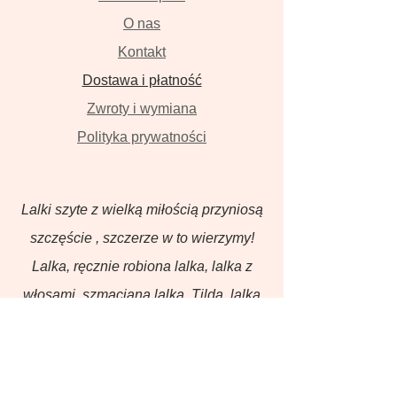
O nas
Kontakt
Dostawa i płatność
Zwroty i wymiana
Polityka prywatności
Lalki szyte z wielką miłością przyniosą
szczęście , szczerze w to wierzymy!
Lalka, ręcznie robiona lalka, lalka z
włosami, szmaciana lalka, Tilda, lalka
na zamówienie, zwierzęta z lnu,
ubranka dla hiszpańskich lalek
bobasów, sukienka dla lalki, bluza dla