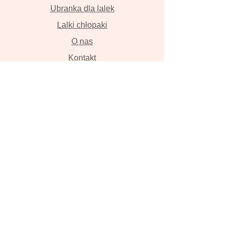
Ubranka dla lalek
Lalki chłopaki
O nas
Kontakt
Dostawa i płatność
Zwroty i wymiana
Polityka prywatności
Lalki szyte z wielką miłością przyniosą
szczęście , szczerze w to wierzymy!
Lalka, ręcznie robiona lalka, lalka z
włosami, szmaciana lalka, Tilda, lalka
na zamówienie, zwierzęta z lnu,