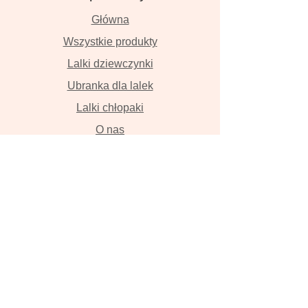
Główna
Wszystkie produkty
Lalki dziewczynki
Ubranka dla lalek
Lalki chłopaki
O nas
Kontakt
Dostawa i płatność
Zwroty i wymiana
Polityka prywatności
Lalki szyte z wielką miłością przyniosą
szczęście , szczerze w to wierzymy!