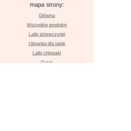
mapa strony:
Główna
Wszystkie produkty
Lalki dziewczynki
Ubranka dla lalek
Lalki chłopaki
O nas
Kontakt
Dostawa i płatność
Zwroty i wymiana
Polityka prywatności
Lalki szyte z wielką miłością przyniosą