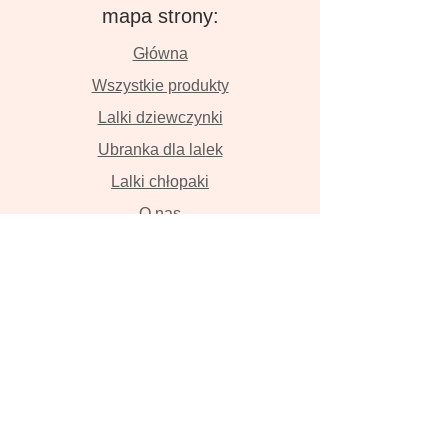
mapa strony:
Główna
Wszystkie produkty
Lalki dziewczynki
Ubranka dla lalek
Lalki chłopaki
O nas
Kontakt
Dostawa i płatność
Zwroty i wymiana
Polityka prywatności
Lalki szyte z wielką miłością przyniosą