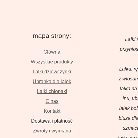
mapa strony:
Lalki 
przynios
Główna
Wszystkie produkty
Lalka, r
Lalki dziewczynki
z włosam
Ubranka dla lalek
lalka na
Lalki chłopaki
lnu, u
O nas
lalek bo
Kontakt
bluza dla
Dostawa i płatność
szmaci
Zwroty i wymiana
lalkowa s