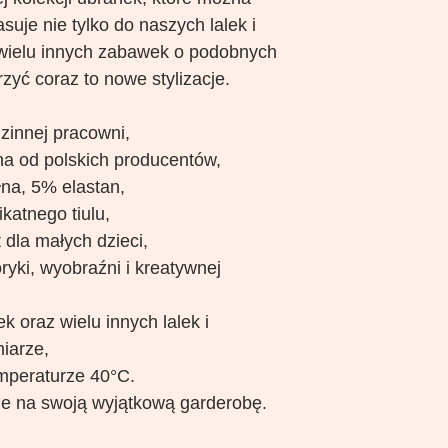
suje nie tylko do naszych lalek i
 wielu innych zabawek o podobnych
zyć coraz to nowe stylizacje.
dzinnej pracowni,
na od polskich producentów,
łna, 5% elastan,
katnego tiulu,
 dla małych dzieci,
ryki, wyobraźni i kreatywnej
 oraz wielu innych lalek i
iarze,
mperaturze 40°C.
e na swoją wyjątkową garderobę.