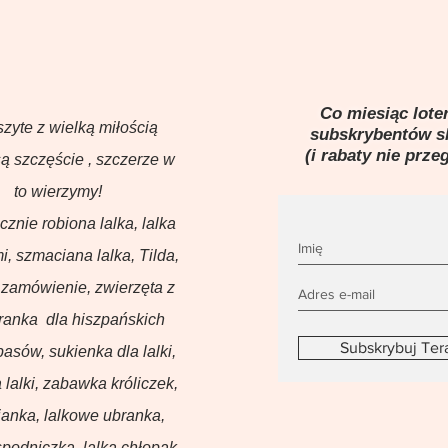
Co miesiąc loter
szyte z wielką miłością
subskrybentów 
(i rabaty nie prze
ą szczęście , szczerze w
to wierzymy!
ęcznie robiona lalka, lalka
i, szmaciana lalka, Tilda,
 zamówienie, zwierzęta z
branka dla hiszpańskich
Subskrybuj Ter
basów, sukienka dla lalki,
 lalki, zabawka króliczek,
anka, lalkowe ubranka,
podniczka, lalka chłopak,