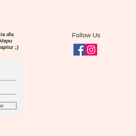
ia dla
Follow Us
sklepu
gapisz ;)
az