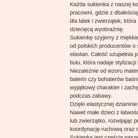
Każda sukienka z naszej kol
pracowni, gdzie z dbałości
dla lalek i zwierzątek, która
dziecięcą wyobraźnię.
Sukienkę szyjemy z miękkiej
od polskich producentów o
elastan. Całość uzupełnia 
tiulu, która nadaje stylizacj
Niezależnie od wzoru materi
balerin czy bohaterów baśn
wyjątkowy charakter i zachę
podczas zabawy.
Dzięki elastycznej dzianinie
Nawet małe dzieci z łatwośc
lub zwierzątko, rozwijając 
koordynację ruchową oraz 
Sukienka jest częścią nasze