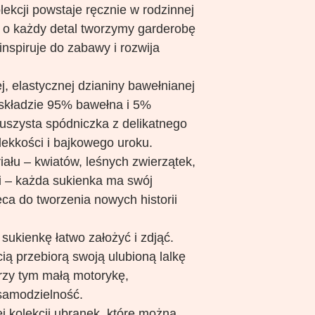
ekcji powstaje ręcznie w rodzinnej
ą o każdy detal tworzymy garderobę
 inspiruje do zabawy i rozwija
, elastycznej dzianiny bawełnianej
 składzie 95% bawełna i 5%
puszysta spódniczka z delikatnego
i lekkości i bajkowego uroku.
ału – kwiatów, leśnych zwierzątek,
i – każda sukienka ma swój
ca do tworzenia nowych historii
 sukienkę łatwo założyć i zdjąć.
ią przebiorą swoją ulubioną lalkę
przy tym małą motorykę,
samodzielność.
j kolekcji ubranek, które można