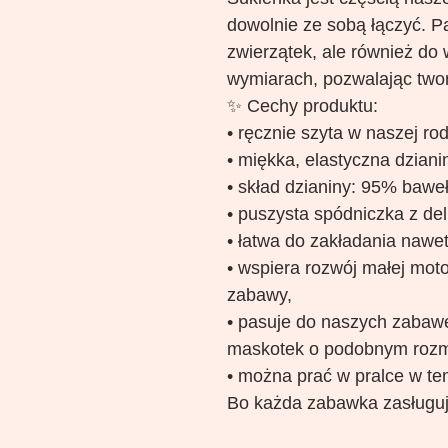
dowolnie ze sobą łączyć. Pa
zwierzątek, ale również do
wymiarach, pozwalając twor
✨ Cechy produktu:
• ręcznie szyta w naszej ro
• miękka, elastyczna dziani
• skład dzianiny: 95% bawe
• puszysta spódniczka z deli
• łatwa do zakładania nawet
• wspiera rozwój małej moto
zabawy,
• pasuje do naszych zabawek
maskotek o podobnym rozm
• można prać w pralce w te
Bo każda zabawka zasługuj