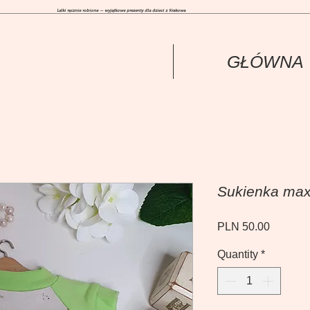
Lalki ręcznie robione — wyjątkowe prezenty dla dzieci z Krakowa
GŁÓWNА
Sukienka maxi
Price
PLN 50.00
Quantity
*