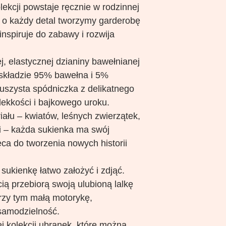
ekcji powstaje ręcznie w rodzinnej
ą o każdy detal tworzymy garderobę
 inspiruje do zabawy i rozwija
, elastycznej dzianiny bawełnianej
 składzie 95% bawełna i 5%
puszysta spódniczka z delikatnego
i lekkości i bajkowego uroku.
ału – kwiatów, leśnych zwierzątek,
i – każda sukienka ma swój
ca do tworzenia nowych historii
 sukienkę łatwo założyć i zdjąć.
ią przebiorą swoją ulubioną lalkę
przy tym małą motorykę,
samodzielność.
j kolekcji ubranek, które można