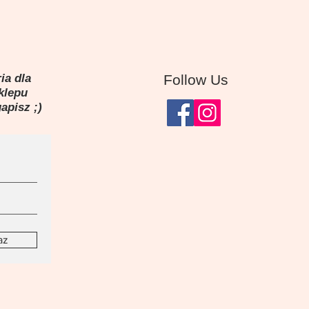
ia dla
Follow Us
sklepu
gapisz ;)
az