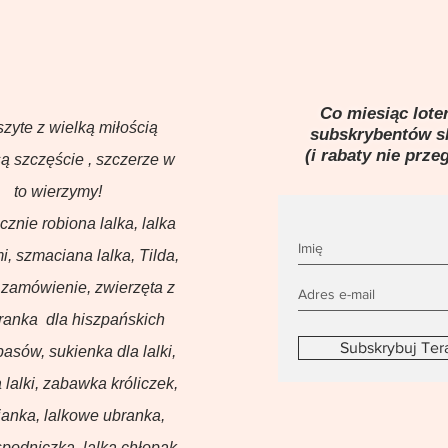
Co miesiąc loter
szyte z wielką miłością
subskrybentów 
(i rabaty nie prze
ą szczęście , szczerze w
to wierzymy!
ęcznie robiona lalka, lalka
i, szmaciana lalka, Tilda,
 zamówienie, zwierzęta z
branka dla hiszpańskich
Subskrybuj Ter
basów, sukienka dla lalki,
 lalki, zabawka króliczek,
anka, lalkowe ubranka,
podniczka, lalka chłopak,