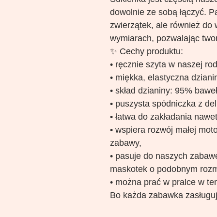
dowolnie ze sobą łączyć. Pa
zwierzątek, ale również do
wymiarach, pozwalając twor
✨ Cechy produktu:
• ręcznie szyta w naszej ro
• miękka, elastyczna dziani
• skład dzianiny: 95% bawe
• puszysta spódniczka z deli
• łatwa do zakładania nawet
• wspiera rozwój małej moto
zabawy,
• pasuje do naszych zabawek
maskotek o podobnym rozm
• można prać w pralce w te
Bo każda zabawka zasługuj