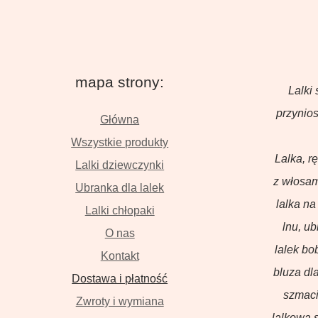
mapa strony:
Lalki 
przynios
Główna
Wszystkie produkty
Lalka, r
Lalki dziewczynki
z włosam
Ubranka dla lalek
lalka na
Lalki chłopaki
lnu, u
O nas
lalek bo
Kontakt
bluza dla
Dostawa i płatność
szmaci
Zwroty i wymiana
lalkowa s