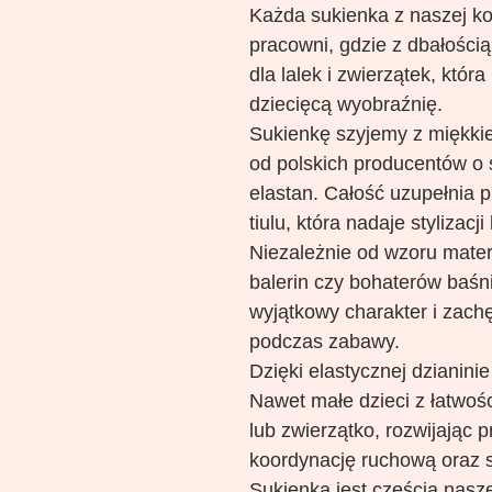
Każda sukienka z naszej kol
pracowni, gdzie z dbałości
dla lalek i zwierzątek, która
dziecięcą wyobraźnię.
Sukienkę szyjemy z miękkiej
od polskich producentów o
elastan. Całość uzupełnia 
tiulu, która nadaje stylizacj
Niezależnie od wzoru materi
balerin czy bohaterów baśn
wyjątkowy charakter i zachę
podczas zabawy.
Dzięki elastycznej dzianinie
Nawet małe dzieci z łatwośc
lub zwierzątko, rozwijając 
koordynację ruchową oraz 
Sukienka jest częścią nasze