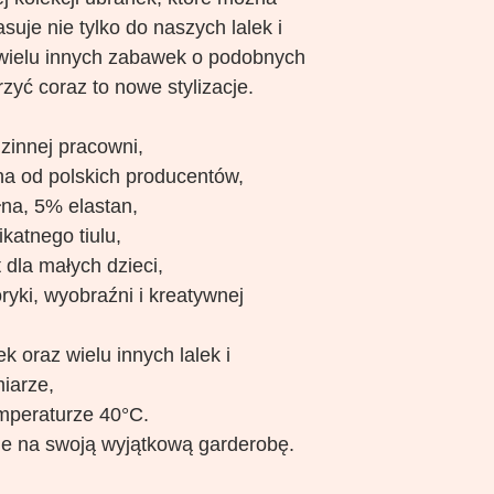
suje nie tylko do naszych lalek i
 wielu innych zabawek o podobnych
zyć coraz to nowe stylizacje.
dzinnej pracowni,
na od polskich producentów,
łna, 5% elastan,
katnego tiulu,
 dla małych dzieci,
ryki, wyobraźni i kreatywnej
 oraz wielu innych lalek i
iarze,
mperaturze 40°C.
e na swoją wyjątkową garderobę.