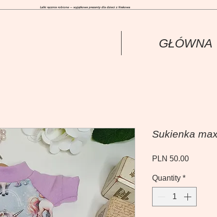
Lalki ręcznie robione — wyjątkowe prezenty dla dzieci z Krakowa
GŁÓWNА
Sukienka max
Price
PLN 50.00
Quantity
*