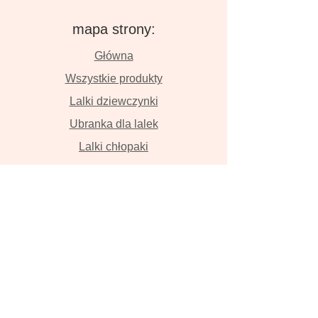
mapa strony:
Główna
Wszystkie produkty
Lalki dziewczynki
Ubranka dla lalek
Lalki chłopaki
O nas
Kontakt
Dostawa i płatność
Zwroty i wymiana
Polityka prywatności