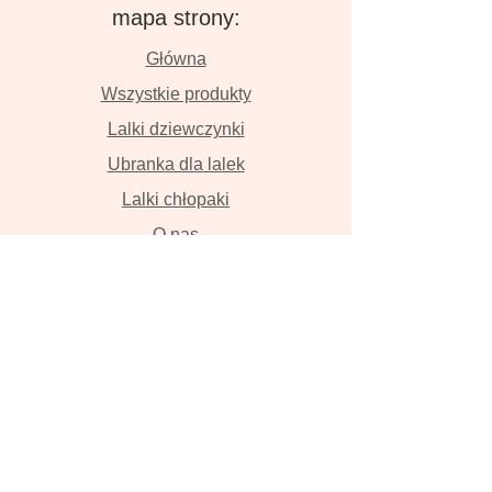
mapa strony:
Główna
Wszystkie produkty
Lalki dziewczynki
Ubranka dla lalek
Lalki chłopaki
O nas
Kontakt
Dostawa i płatność
Zwroty i wymiana
Polityka prywatności
Lalki szyte z wielką miłością przyniosą