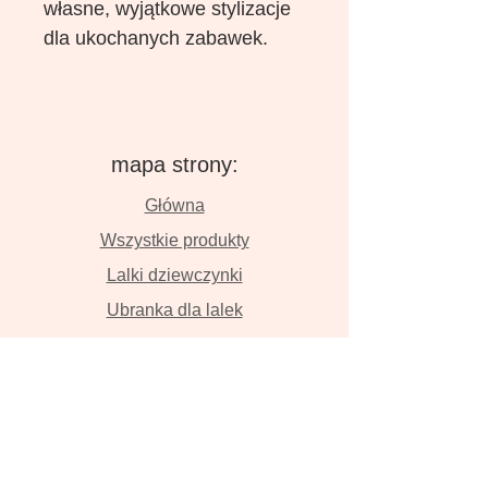
własne, wyjątkowe stylizacje
dla ukochanych zabawek.
mapa strony:
Główna
Wszystkie produkty
Lalki dziewczynki
Ubranka dla lalek
Lalki chłopaki
O nas
Kontakt
Dostawa i płatność
Zwroty i wymiana