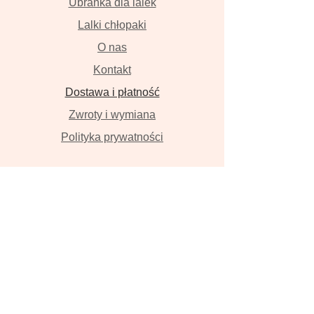
Ubranka dla lalek
Lalki chłopaki
O nas
Kontakt
Dostawa i płatność
Zwroty i wymiana
Polityka prywatności
Lalki szyte z wielką miłością przyniosą
szczęście , szczerze w to wierzymy!
Lalka, ręcznie robiona lalka, lalka z
włosami, szmaciana lalka, Tilda, lalka
na zamówienie, zwierzęta z lnu,
ubranka dla hiszpańskich lalek