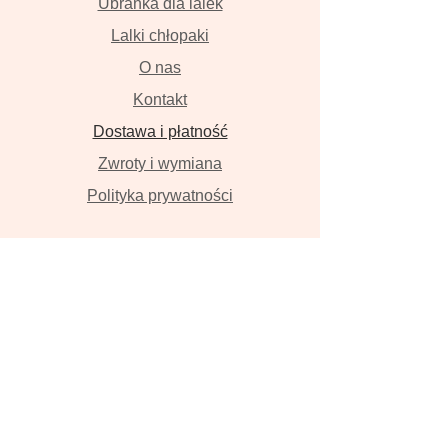
Ubranka dla lalek
Lalki chłopaki
O nas
Kontakt
Dostawa i płatność
Zwroty i wymiana
Polityka prywatności
Lalki szyte z wielką miłością przyniosą
szczęście , szczerze w to wierzymy!
Lalka, ręcznie robiona lalka, lalka z
włosami, szmaciana lalka, Tilda, lalka
na zamówienie, zwierzęta z lnu,
ubranka dla hiszpańskich lalek