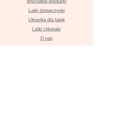
Wszystkie produkty
Lalki dziewczynki
Ubranka dla lalek
Lalki chłopaki
O nas
Kontakt
Dostawa i płatność
Zwroty i wymiana
Polityka prywatności
Lalki szyte z wielką miłością przyniosą
szczęście , szczerze w to wierzymy!
Lalka, ręcznie robiona lalka, lalka z
włosami, szmaciana lalka, Tilda, lalka