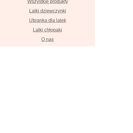
Wszystkie produkty
Lalki dziewczynki
Ubranka dla lalek
Lalki chłopaki
O nas
Kontakt
Dostawa i płatność
Zwroty i wymiana
Polityka prywatności
Lalki szyte z wielką miłością przyniosą
szczęście , szczerze w to wierzymy!
Lalka, ręcznie robiona lalka, lalka z
włosami, szmaciana lalka, Tilda, lalka