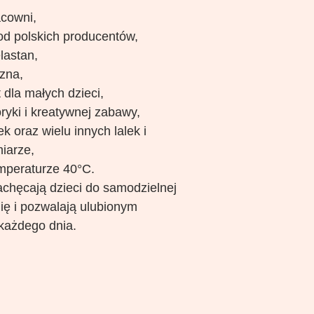
acowni,
 od polskich producentów,
lastan,
czna,
 dla małych dzieci,
ryki i kreatywnej zabawy,
 oraz wielu innych lalek i
iarze,
mperaturze 40°C.
chęcają dzieci do samodzielnej
ię i pozwalają ulubionym
każdego dnia.