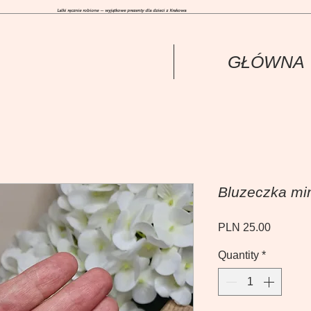
Lalki ręcznie robione — wyjątkowe prezenty dla dzieci z Krakowa
GŁÓWNА
Bluzeczka mi
Price
PLN 25.00
Quantity
*