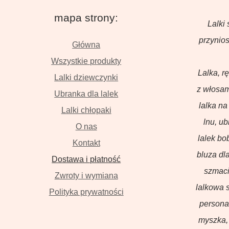
mapa strony:
Lalki 
przynios
Główna
Wszystkie produkty
Lalka, r
Lalki dziewczynki
z włosam
Ubranka dla lalek
lalka na
Lalki chłopaki
lnu, u
O nas
lalek bo
Kontakt
bluza dla
Dostawa i płatność
szmaci
Zwroty i wymiana
lalkowa s
Polityka prywatności
persona
myszka, 