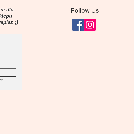
ia dla
Follow Us
sklepu
gapisz ;)
az