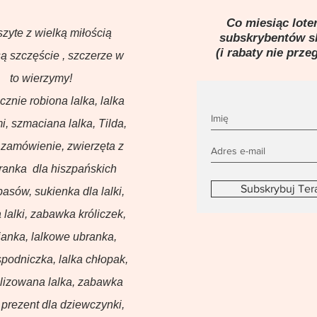
Co miesiąc loter
szyte z wielką miłością
subskrybentów 
(i rabaty nie prze
ą szczęście , szczerze w
to wierzymy!
ęcznie robiona lalka, lalka
i, szmaciana lalka, Tilda,
 zamówienie, zwierzęta z
branka dla hiszpańskich
Subskrybuj Ter
basów, sukienka dla lalki,
 lalki, zabawka króliczek,
anka, lalkowe ubranka,
podniczka, lalka chłopak,
lizowana lalka, zabawka
prezent dla dziewczynki,