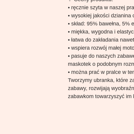
• ręcznie szyta w naszej pr
• wysokiej jakości dzianina
• skład: 95% bawełna, 5% e
• miękka, wygodna i elasty
• łatwa do zakładania nawet
• wspiera rozwój małej moto
• pasuje do naszych zabawek
maskotek o podobnym rozm
• można prać w pralce w te
Tworzymy ubranka, które za
zabawy, rozwijają wyobraźn
zabawkom towarzyszyć im 