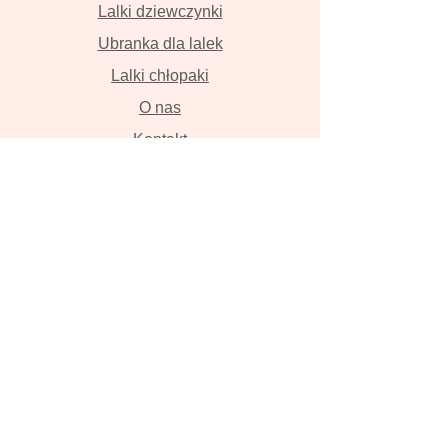
Lalki dziewczynki
Ubranka dla lalek
Lalki chłopaki
O nas
Kontakt
Dostawa i płatność
Zwroty i wymiana
Polityka prywatności
Lalki szyte z wielką miłością przyniosą
szczęście , szczerze w to wierzymy!
Lalka, ręcznie robiona lalka, lalka z
włosami, szmaciana lalka, Tilda, lalka
na zamówienie, zwierzęta z lnu,