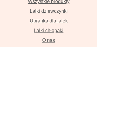
Wszystkie produkty
Lalki dziewczynki
Ubranka dla lalek
Lalki chłopaki
O nas
Kontakt
Dostawa i płatność
Zwroty i wymiana
Polityka prywatności
Lalki szyte z wielką miłością przyniosą
szczęście , szczerze w to wierzymy!
Lalka, ręcznie robiona lalka, lalka z
włosami, szmaciana lalka, Tilda, lalka