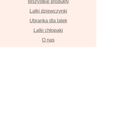
Wszystkie produkty
Lalki dziewczynki
Ubranka dla lalek
Lalki chłopaki
O nas
Kontakt
Dostawa i płatność
Zwroty i wymiana
Polityka prywatności
Lalki szyte z wielką miłością przyniosą
szczęście , szczerze w to wierzymy!
Lalka, ręcznie robiona lalka, lalka z
włosami, szmaciana lalka, Tilda, lalka