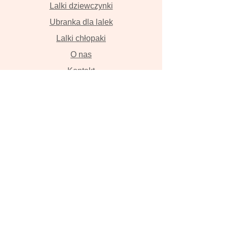
Lalki dziewczynki
Ubranka dla lalek
Lalki chłopaki
O nas
Kontakt
Dostawa i płatność
Zwroty i wymiana
Polityka prywatności
Lalki szyte z wielką miłością przyniosą
szczęście , szczerze w to wierzymy!
Lalka, ręcznie robiona lalka, lalka z
włosami, szmaciana lalka, Tilda, lalka
na zamówienie, zwierzęta z lnu,